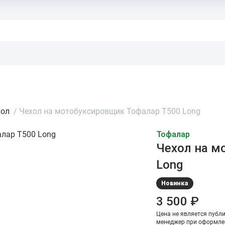
хол
/
Чехол на мотобуксировщик Тофалар Т500 Long
Тофалар
Чехол на м
Long
Новинка
3 500 ₽
Цена не является публ
менеджер при оформле