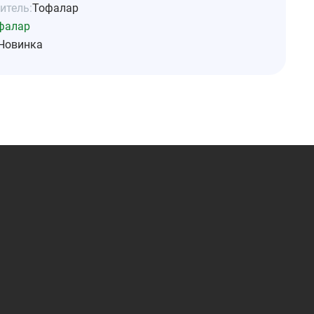
итель:
Тофалар
фалар
Новинка