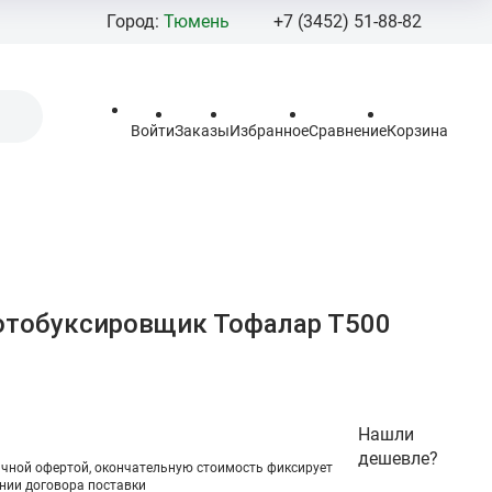
Город:
Тюмень
+7 (3452) 51-88-82
+7 (3452) 92
+7 (908) 877-
Войти
Заказы
Избранное
Сравнение
Корзина
Pro-100moto@mail
Пн - Пт: 10:00 - 19:
Сб - Вс 10:00 - 18:0
Тюменская област
г.Тюмень,
ул.Березняковская
отобуксировщик Тофалар Т500
стр.2.
Нашли
дешевле?
ичной офертой, окончательную стоимоcть фиксирует
нии договора поставки