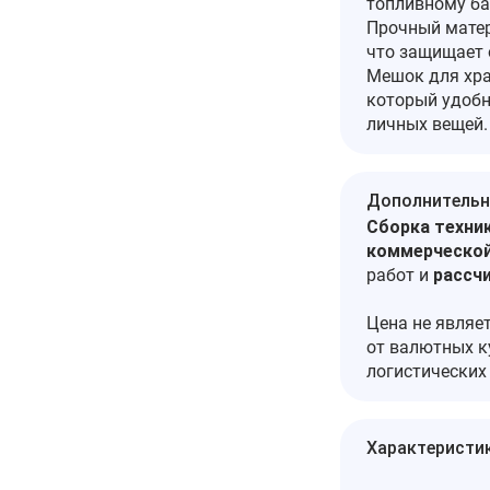
топливному бак
Прочный матер
что защищает о
Мешок для хра
который удобн
личных вещей.
Дополнительн
Сборка техник
коммерческой
работ и
рассч
Цена не являе
от валютных к
логистических
Характеристи