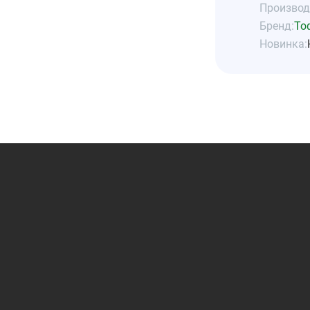
Производ
Бренд:
То
Новинка: