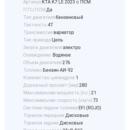
Артикул:
KTA K7 LE 2023 с ПСМ
ПТС/ПСМ:
Да
Тип двигателя:
бензиновый
Тактность:
4Т
Трансмиссия:
вариатор
Тип привода:
Цепь
Запуск двигателя:
электро
Охлаждение :
Водяное
Объем двигателя:
276
Топливо:
Бензин АИ-92
Количество цилиндров:
1
Дорожный просвет (мм):
280
Максимальная мощность (л.с.):
21
Максимальная скорость (км/ч):
73
Система подачи топлива:
EFI (ROJO)
Тормоза передние:
Дисковые
Тормоза задние:
Дисковые