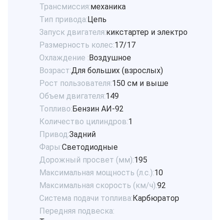
Трансмиссия:
механика
Тип привода:
Цепь
Запуск двигателя:
кикстартер и электро
Размерность колес:
17/17
Охлаждение :
Воздушное
Возраст:
Для больших (взрослых)
Рост пользователя:
150 см и выше
Объем двигателя:
149
Топливо:
Бензин АИ-92
Количество цилиндров:
1
Привод:
Задний
Фары:
Светодиодные
Дорожный просвет (мм):
195
Максимальная мощность (л.с.):
10
Максимальная скорость (км/ч):
92
Система подачи топлива:
Карбюратор
Передняя подвеска: