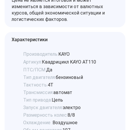
Цена не является итоговой и может
измениться в зависимости от валютных
курсов, общей экономической ситуации и
логистических факторов.
Характеристики
Производитель:
KAYO
Артикул:
Квадрицикл KAYO AT110
ПТС/ПСМ:
Да
Тип двигателя:
бензиновый
Тактность:
4Т
Трансмиссия:
автомат
Тип привода:
Цепь
Запуск двигателя:
электро
Размерность колес:
8/8
Охлаждение :
Воздушное