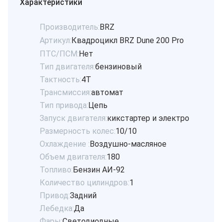
Характеристики
Производитель:
BRZ
Артикул:
Квадроцикл BRZ Dune 200 Pro
ПТС/ПСМ:
Нет
Тип двигателя:
бензиновый
Тактность:
4Т
Трансмиссия:
автомат
Тип привода:
Цепь
Запуск двигателя:
кикстартер и электро
Размерность колес:
10/10
Охлаждение :
Воздушно-масляное
Объем двигателя:
180
Топливо:
Бензин АИ-92
Количество цилиндров:
1
Привод:
Задний
Лебедка:
Да
Фары:
Светодиодные