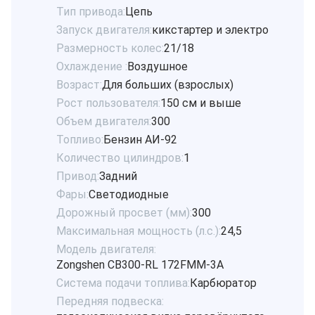
Тип привода:
Цепь
Запуск двигателя:
кикстартер и электро
Размерность колес:
21/18
Охлаждение :
Воздушное
Возраст:
Для больших (взрослых)
Рост пользователя:
150 см и выше
Объем двигателя:
300
Топливо:
Бензин АИ-92
Количество цилиндров:
1
Привод:
Задний
Фары:
Светодиодные
Дорожный просвет (мм):
300
Максимальная мощность (л.с.):
24,5
Модель двигателя:
Zongshen CB300-RL 172FMM-3A
Система подачи топлива:
Карбюратор
Передняя подвеска: