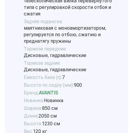
телескопическая вилка перевёрнутого
типа с регулировкой скорости отбоя и
сжатия
Задняя подвеска:
маятниковая с моноамортизатором,
регулируется по отбою, сжатию и
преднатягу пружины
Тормоза передние:
Дисковые, гидравлические
Тормоза задние:
Дисковые, гидравлические
Емкость бака (л):
7
Высота по седлу (мм):
900
Бренд:
AVANTIS
Новинка:
Новинка
Ширина:
850 см
Длина:
2050 см
Высота:
1230 см
Вес:
120 кг