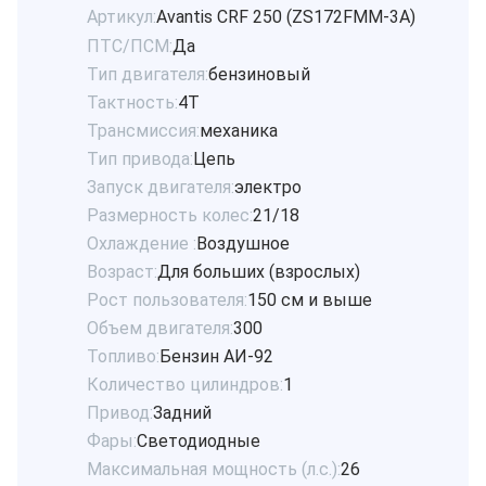
Артикул:
Avantis CRF 250 (ZS172FMM-3A)
ПТС/ПСМ:
Да
Тип двигателя:
бензиновый
Тактность:
4Т
Трансмиссия:
механика
Тип привода:
Цепь
Запуск двигателя:
электро
Размерность колес:
21/18
Охлаждение :
Воздушное
Возраст:
Для больших (взрослых)
Рост пользователя:
150 см и выше
Объем двигателя:
300
Топливо:
Бензин АИ-92
Количество цилиндров:
1
Привод:
Задний
Фары:
Светодиодные
Максимальная мощность (л.с.):
26