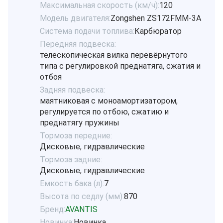
Максимальная скорость (км/ч):
120
Модель двигателя:
Zongshen ZS172FMM-3A
Система подачи топлива:
Карбюратор
Передняя подвеска:
телескопическая вилка перевёрнутого
типа с регулировкой преднатяга, сжатия и
отбоя
Задняя подвеска:
маятниковая с моноамортизатором,
регулируется по отбою, сжатию и
преднатягу пружины
Тормоза передние:
Дисковые, гидравлические
Тормоза задние:
Дисковые, гидравлические
Емкость бака (л):
7
Высота по седлу (мм):
870
Бренд:
AVANTIS
Новинка:
Новинка