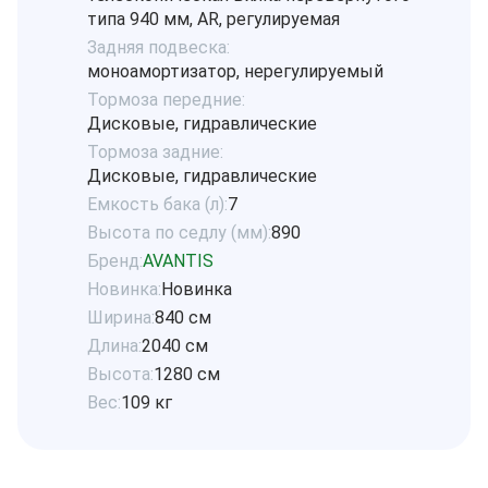
типа 940 мм, AR, регулируемая
Задняя подвеска:
моноамортизатор, нерегулируемый
Тормоза передние:
Дисковые, гидравлические
Тормоза задние:
Дисковые, гидравлические
Емкость бака (л):
7
Высота по седлу (мм):
890
Бренд:
AVANTIS
Новинка:
Новинка
Ширина:
840 см
Длина:
2040 см
Высота:
1280 см
Вес:
109 кг