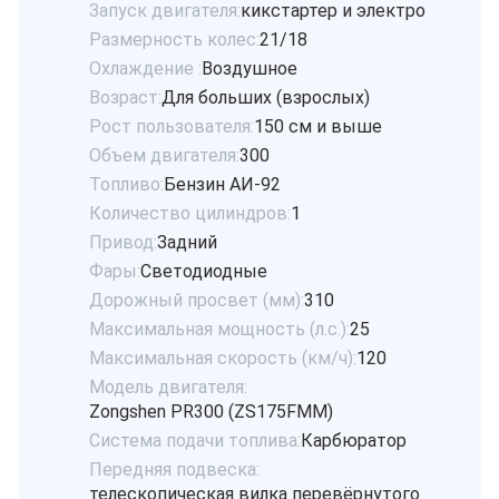
Запуск двигателя:
кикстартер и электро
Размерность колес:
21/18
Охлаждение :
Воздушное
Возраст:
Для больших (взрослых)
Рост пользователя:
150 см и выше
Объем двигателя:
300
Топливо:
Бензин АИ-92
Количество цилиндров:
1
Привод:
Задний
Фары:
Светодиодные
Дорожный просвет (мм):
310
Максимальная мощность (л.с.):
25
Максимальная скорость (км/ч):
120
Модель двигателя:
Zongshen PR300 (ZS175FMM)
Система подачи топлива:
Карбюратор
Передняя подвеска:
телескопическая вилка перевёрнутого