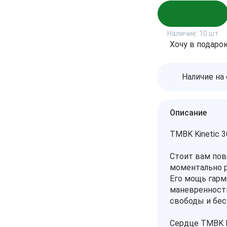
В корзину
Наличие:
10 шт
Хочу в подаро
Наличие на
Описание
TMBK Kinetic 
Стоит вам пове
моментально р
Его мощь гарм
маневренностью
свободы и бес
Сердце TMBK K