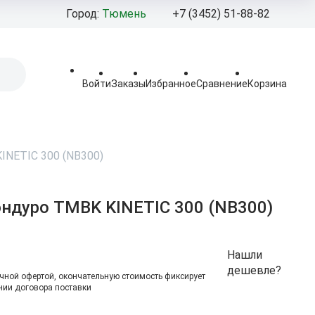
Город:
Тюмень
+7 (3452) 51-88-82
+7 (3452) 92‒
+7 (908) 877-
Войти
Заказы
Избранное
Сравнение
Корзина
Pro-100moto@mail
Пн - Пт: 10:00 - 19:
Сб - Вс 10:00 - 18:0
INETIC 300 (NB300)
Тюменская област
г.Тюмень,
ул.Березняковская,
ндуро TMBK KINETIC 300 (NB300)
стр.2.
Нашли
дешевле?
чной офертой, окончательную стоимоcть фиксирует
ии договора поставки