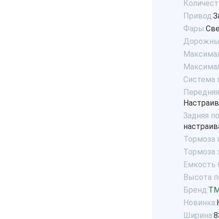
Количест
Привод:
З
Фары:
Св
Дорожный
Максималь
Максимал
Система 
Передняя
Настраив
Задняя п
настраив
Тормоза 
Тормоза 
Емкость б
Высота по
Бренд:
T
Новинка:
Ширина:
8