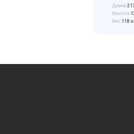
Длина:
21
Высота:
1
Вес:
118 к