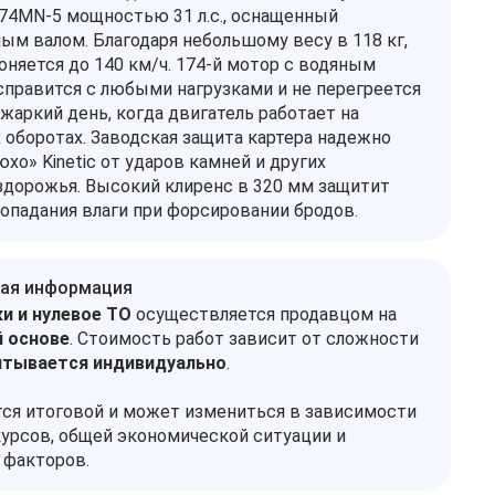
74MN-5 мощностью 31 л.с., оснащенный
ым валом. Благодаря небольшому весу в 118 кг,
оняется до 140 км/ч. 174-й мотор с водяным
правится с любыми нагрузками и не перегреется
жаркий день, когда двигатель работает на
оборотах. Заводская защита картера надежно
хо» Kinetic от ударов камней и других
дорожья. Высокий клиренс в 320 мм защитит
попадания влаги при форсировании бродов.
ая информация
и и нулевое ТО
осуществляется продавцом на
 основе
. Стоимость работ зависит от сложности
итывается индивидуально
.
тся итоговой и может измениться в зависимости
урсов, общей экономической ситуации и
 факторов.