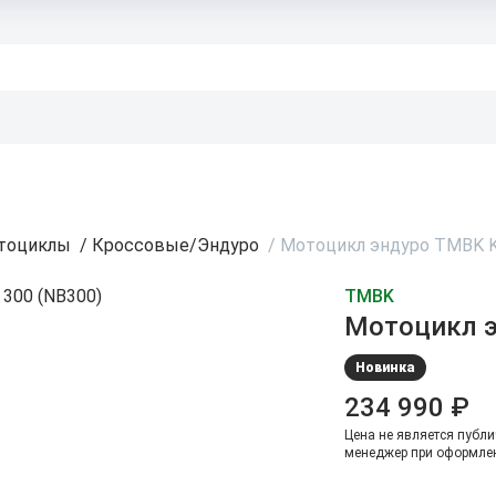
тоциклы
/
Кроссовые/Эндуро
/
Мотоцикл эндуро TMBK K
TMBK
Мотоцикл э
Новинка
234 990 ₽
Цена не является публи
менеджер при оформлен