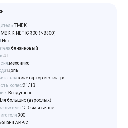
ки
итель:
TMBK
MBK KINETIC 300 (NB300)
:
Нет
теля:
бензиновый
ь:
4Т
сия:
механика
ода:
Цепь
игателя:
кикстартер и электро
сть колес:
21/18
ие :
Воздушное
Для больших (взрослых)
ьзователя:
150 см и выше
игателя:
300
Бензин АИ-92