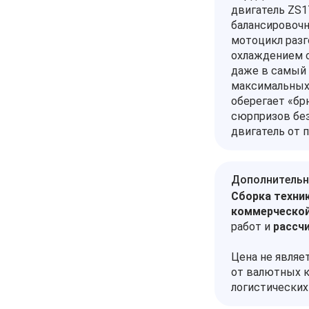
двигатель ZS1
балансировочн
мотоцикл разг
охлаждением с
даже в самый 
максимальных 
оберегает «брю
сюрпризов без
двигатель от 
Дополнительн
Сборка техник
коммерческой
работ и
рассч
Цена не являе
от валютных к
логистических