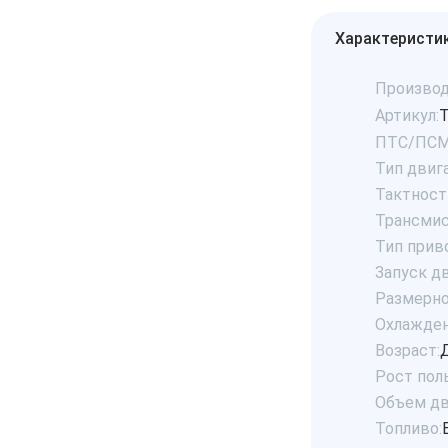
Характеристи
Производ
Артикул:
T
ПТС/ПСМ
Тип двига
Тактност
Трансмис
Тип прив
Запуск дв
Размерно
Охлажден
Возраст:
Рост пол
Объем дв
Топливо: