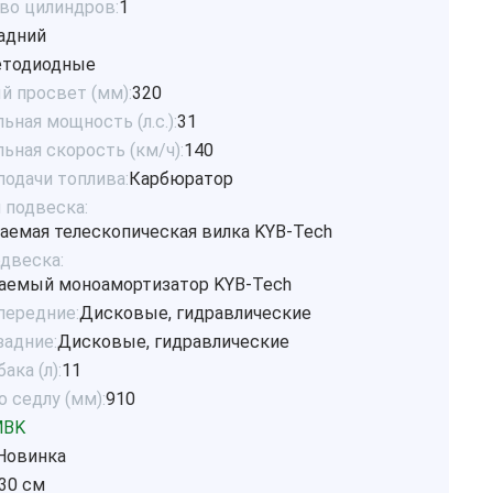
во цилиндров:
1
адний
етодиодные
 просвет (мм):
320
ная мощность (л.с.):
31
ьная скорость (км/ч):
140
подачи топлива:
Карбюратор
 подвеска:
аемая телескопическая вилка KYB-Tech
одвеска:
аемый моноамортизатор KYB-Tech
передние:
Дисковые, гидравлические
задние:
Дисковые, гидравлические
ака (л):
11
 седлу (мм):
910
MBK
Новинка
30 см