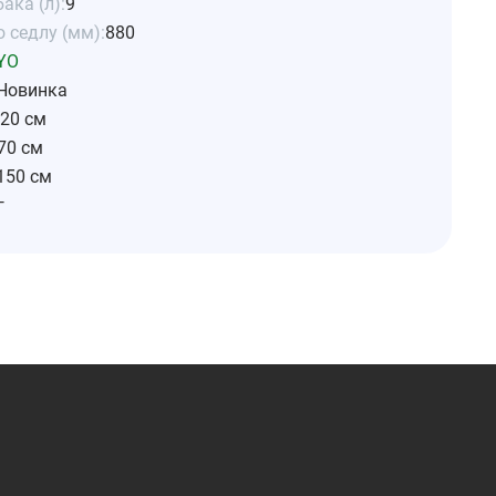
ака (л):
9
 седлу (мм):
880
YO
Новинка
20 см
70 см
150 см
г