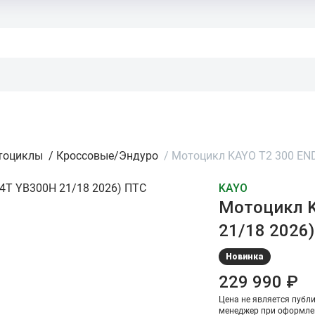
тоциклы
/
Кроссовые/Эндуро
/
Мотоцикл KAYO T2 300 END
KAYO
Мотоцикл K
21/18 2026
Новинка
229 990 ₽
Цена не является публ
менеджер при оформле