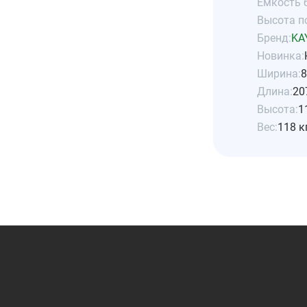
Емкость б
Высота по
Бренд:
KA
Новинка:
Ширина:
8
Длина:
20
Высота:
1
Вес:
118 к