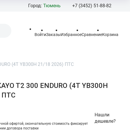
Город:
Тюмень
+7 (3452) 51-88-82
+7 (3452) 92
+7 (908) 877-
Войти
Заказы
Избранное
Сравнение
Корзина
Pro-100moto@mail
Пн - Пт: 10:00 - 19:
Сб - Вс 10:00 - 18:0
URO (4T YB300H 21/18 2026) ПТС
Тюменская област
г.Тюмень,
ул.Березняковская
AYO T2 300 ENDURO (4T YB300H
стр.2.
) ПТС
Нашли
дешевле?
ичной офертой, окончательную стоимоcть фиксирует
нии договора поставки