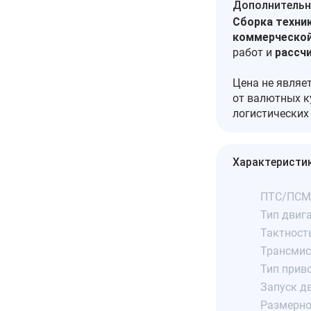
Дополнительн
Сборка техник
коммерческой
работ и
рассч
Цена не являе
от валютных к
логистических
Характеристи
ПТС/ПСМ
Тип двига
Тактност
Трансмис
Тип прив
Запуск дв
Размерно