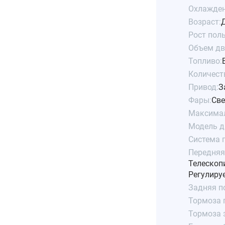
Охлажден
Возраст:
Рост пол
Объем дв
Топливо:
Количест
Привод:
З
Фары:
Све
Максимал
Модель д
Система 
Передняя
Телескопи
Регулиру
Задняя п
Тормоза 
Тормоза 