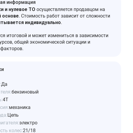
ая информация
и и нулевое ТО
осуществляется продавцом на
 основе
. Стоимость работ зависит от сложности
итывается индивидуально
.
тся итоговой и может измениться в зависимости
урсов, общей экономической ситуации и
 факторов.
ки
:
Да
теля:
бензиновый
ь:
4Т
сия:
механика
ода:
Цепь
игателя:
электро
сть колес:
21/18