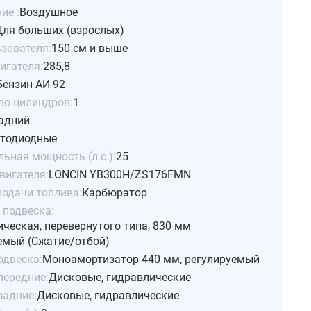
ие :
Воздушное
Для больших (взрослых)
ьзователя:
150 см и выше
игателя:
285,8
Бензин АИ-92
во цилиндров:
1
адний
тодиодные
ьная мощность (л.с.):
25
вигателя:
LONCIN YB300H/ZS176FMN
подачи топлива:
Карбюратор
 подвеска:
ческая, перевернутого типа, 830 мм
емый (Сжатие/отбой)
одвеска:
Моноамортизатор 440 мм, регулируемый
передние:
Дисковые, гидравлические
задние:
Дисковые, гидравлические