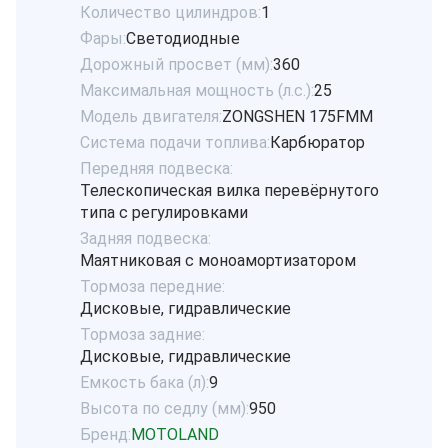
Количество цилиндров:
1
Фары:
Светодиодные
Дорожный просвет (мм):
360
Максимальная мощность (л.с.):
25
Модель двигателя:
ZONGSHEN 175FMM
Система подачи топлива:
Карбюратор
Передняя подвеска:
Телескопическая вилка перевёрнутого
типа с регулировками
Задняя подвеска:
Маятниковая с моноамортизатором
Тормоза передние:
Дисковые, гидравлические
Тормоза задние:
Дисковые, гидравлические
Емкость бака (л):
9
Высота по седлу (мм):
950
Бренд:
MOTOLAND