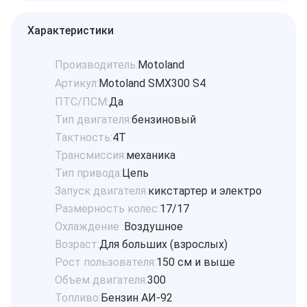
Характеристики
Производитель:
Motoland
Артикул:
Motoland SMX300 S4
ПТС/ПСМ:
Да
Тип двигателя:
бензиновый
Тактность:
4Т
Трансмиссия:
механика
Тип привода:
Цепь
Запуск двигателя:
кикстартер и электро
Размерность колес:
17/17
Охлаждение :
Воздушное
Возраст:
Для больших (взрослых)
Рост пользователя:
150 см и выше
Объем двигателя:
300
Топливо:
Бензин АИ-92