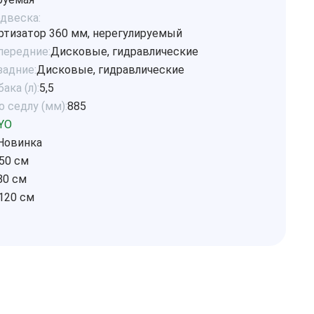
одвеска:
тизатор 360 мм, нерегулируемый
передние:
Дисковые, гидравлические
задние:
Дисковые, гидравлические
ака (л):
5,5
 седлу (мм):
885
YO
Новинка
50 см
80 см
120 см