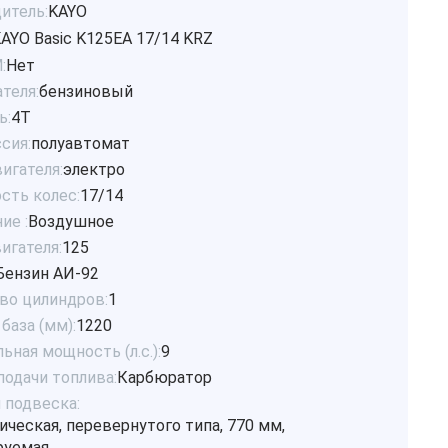
итель:
KAYO
AYO Basic K125EA 17/14 KRZ
:
Нет
теля:
бензиновый
ь:
4Т
сия:
полуавтомат
игателя:
электро
сть колес:
17/14
ие :
Воздушное
игателя:
125
Бензин АИ-92
во цилиндров:
1
база (мм):
1220
ная мощность (л.с.):
9
подачи топлива:
Карбюратор
 подвеска:
ческая, перевернутого типа, 770 мм,
руемая