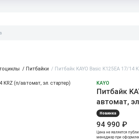
тоциклы
/
Питбайки
/
Питбайк KAYO Basic K125EA 17/14 KR
KAYO
Питбайк KAY
автомат, эл
Новинка
94 990 ₽
Цена не является публи
менеджер при оформлен