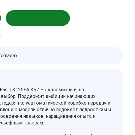
Оформить в 1 клик
к
 складах
Basic K125EA KRZ – экономичный, но
 выбор. Поддержит амбиции начинающих
агодаря полуавтоматической коробке передач и
влению модель отлично подойдёт подросткам и
освоения навыков, наращивания опыта и
ельефным трассам.