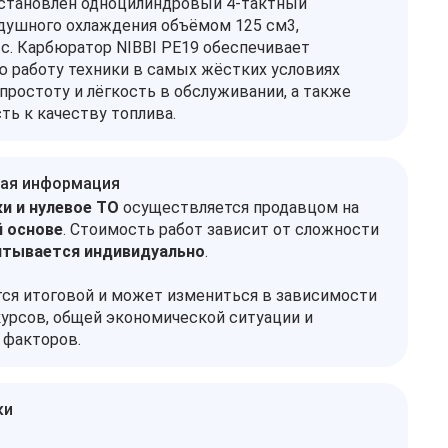
установлен одноцилиндровый 4-тактный
душного охлаждения объёмом 125 см3,
с. Карбюратор NIBBI PE19 обеспечивает
 работу техники в самых жёстких условиях
 простоту и лёгкость в обслуживании, а также
ть к качеству топлива.
ая информация
и и нулевое ТО
осуществляется продавцом на
 основе
. Стоимость работ зависит от сложности
итывается индивидуально
.
тся итоговой и может измениться в зависимости
урсов, общей экономической ситуации и
 факторов.
ки