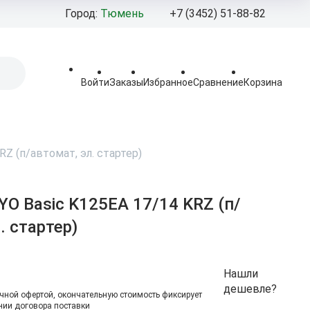
Город:
Тюмень
+7 (3452) 51-88-82
+7 (3452) 92‒
+7 (908) 877-
Войти
Заказы
Избранное
Сравнение
Корзина
Pro-100moto@mail
Пн - Пт: 10:00 - 19:
Сб - Вс 10:00 - 18:0
Z (п/автомат, эл. стартер)
Тюменская област
г.Тюмень,
ул.Березняковская,
O Basic K125EA 17/14 KRZ (п/
стр.2.
. стартер)
Нашли
дешевле?
чной офертой, окончательную стоимоcть фиксирует
ии договора поставки