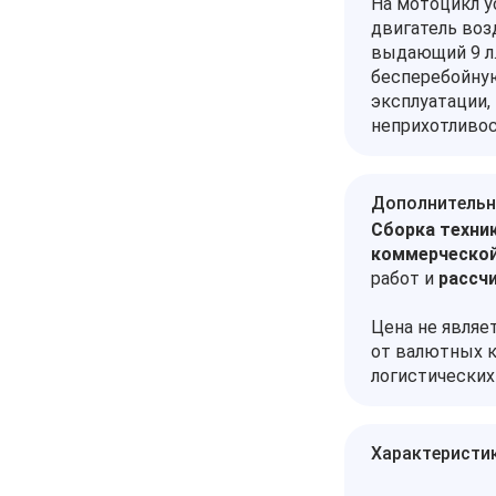
На мотоцикл 
двигатель воз
выдающий 9 л.
бесперебойную
эксплуатации,
неприхотливос
Дополнительн
Сборка техник
коммерческой
работ и
рассч
Цена не являе
от валютных к
логистических
Характеристи