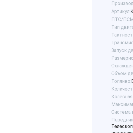
Производ
Артикул:
K
ПТС/ПСМ
Тип двига
Тактност
Трансмис
Запуск дв
Размерно
Охлажден
Объем дв
Топливо:
Количест
Колесная 
Максималь
Система 
Передняя
Телескопи
нерегули