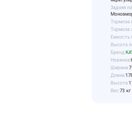
Задняя п
Моноамор
Тормоза 
Тормоза 
Емкость б
Высота по
Бренд:
KA
Новинка:
Ширина:
7
Длина:
17
Высота:
1
Вес:
73 кг