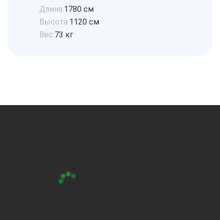
Длина:
1780 см
Высота:
1120 см
Вес:
73 кг