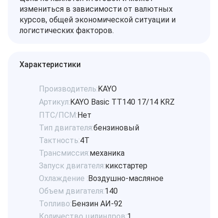
измениться в зависимости от валютных
курсов, общей экономической ситуации и
логистических факторов.
Характеристики
Производитель:
KAYO
Артикул:
KAYO Basic TT140 17/14 KRZ
ПТС/ПСМ:
Нет
Тип двигателя:
бензиновый
Тактность:
4Т
Трансмиссия:
механика
Запуск двигателя:
кикстартер
Охлаждение :
Воздушно-масляное
Объем двигателя:
140
Топливо:
Бензин АИ-92
Количество цилиндров:
1