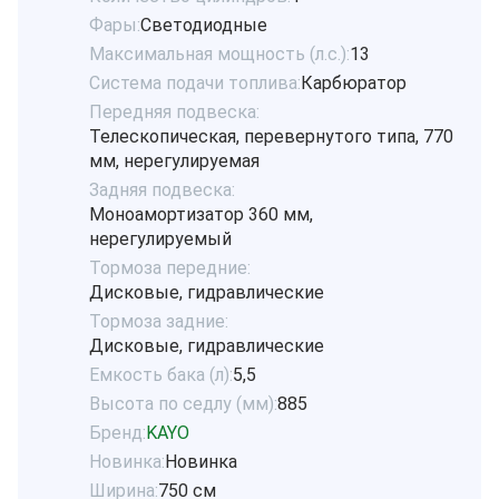
Фары:
Светодиодные
Максимальная мощность (л.с.):
13
Система подачи топлива:
Карбюратор
Передняя подвеска:
Телескопическая, перевернутого типа, 770
мм, нерегулируемая
Задняя подвеска:
Моноамортизатор 360 мм,
нерегулируемый
Тормоза передние:
Дисковые, гидравлические
Тормоза задние:
Дисковые, гидравлические
Емкость бака (л):
5,5
Высота по седлу (мм):
885
Бренд:
KAYO
Новинка:
Новинка
Ширина:
750 см