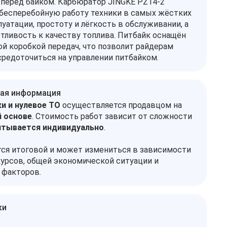
перед байком. Карбюратор JINGKE PZ14-2
бесперебойную работу техники в самых жёстких
уатации, простоту и лёгкость в обслуживании, а
тливость к качеству топлива. Питбайк оснащён
й коробкой передач, что позволит райдерам
редоточиться на управлении питбайком.
ая информация
и и нулевое ТО
осуществляется продавцом на
 основе
. Стоимость работ зависит от сложности
итывается индивидуально
.
тся итоговой и может измениться в зависимости
урсов, общей экономической ситуации и
 факторов.
ки