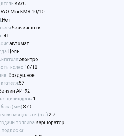
итель:
KAYO
AYO Mini KMB 10/10
:
Нет
теля:
бензиновый
ь:
4Т
сия:
автомат
ода:
Цепь
игателя:
электро
сть колес:
10/10
ие :
Воздушное
игателя:
57
Бензин АИ-92
во цилиндров:
1
база (мм):
870
ная мощность (л.с.):
2,7
подачи топлива:
Карбюратор
 подвеска: