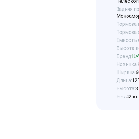
Телескоп
Задняя п
Моноамор
Тормоза 
Тормоза 
Емкость б
Высота по
Бренд:
KA
Новинка:
Ширина:
6
Длина:
12
Высота:
8
Вес:
42 кг