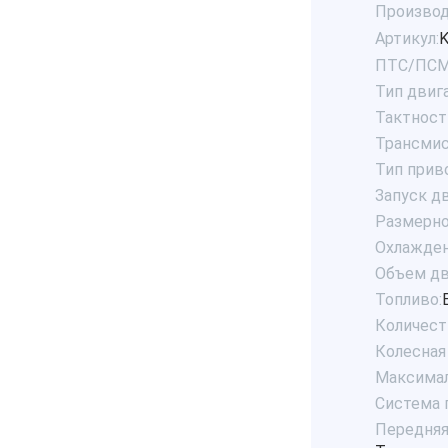
Производ
Артикул:
K
ПТС/ПСМ
Тип двига
Тактност
Трансмис
Тип прив
Запуск дв
Размерно
Охлажден
Объем дв
Топливо:
Количест
Колесная 
Максималь
Система 
Передняя