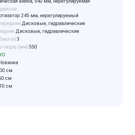
ическая вилка, 540 мм, нерегулируемая
одвеска:
тизатор 245 мм, нерегулируемый
передние:
Дисковые, гидравлические
задние:
Дисковые, гидравлические
ака (л):
3
 седлу (мм):
550
YO
Новинка
00 см
50 см
10 см