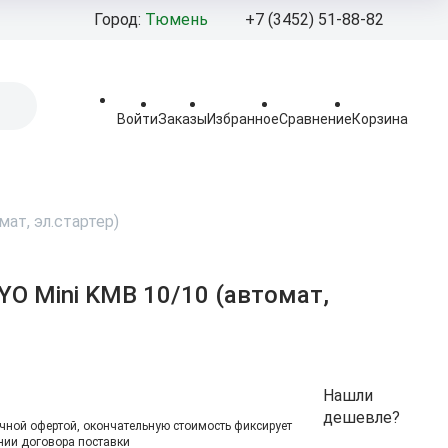
Город:
Тюмень
+7 (3452) 51-88-82
+7 (3452) 92‒
+7 (908) 877-
Войти
Заказы
Избранное
Сравнение
Корзина
Pro-100moto@mail
Пн - Пт: 10:00 - 19:
Сб - Вс 10:00 - 18:0
ат, эл.стартер)
Тюменская област
г.Тюмень,
ул.Березняковская,
YO Mini KMB 10/10 (автомат,
стр.2.
Нашли
дешевле?
чной офертой, окончательную стоимоcть фиксирует
ии договора поставки