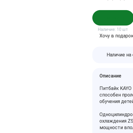
В корзину
Наличие:
10 шт
Хочу в подаро
Наличие на
Описание
Питбайк KAYO 
способен прол
обучения дете
Одноцилиндро
охлаждения ZS
мощности впол