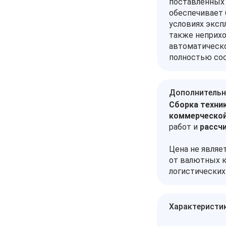
поставленных 
обеспечивает 
условиях экспл
также неприхо
автоматическо
полностью сос
Дополнительн
Сборка техник
коммерческой
работ и
рассч
Цена не являе
от валютных к
логистических
Характеристи