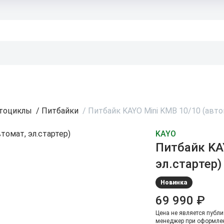
тоциклы
/
Питбайки
/
Питбайк KAYO Mini KMB 10/10 (автом
KAYO
Питбайк KA
эл.стартер)
Новинка
69 990 ₽
Цена не является публи
менеджер при оформлен