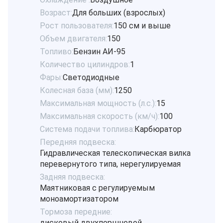
Возраст:
Для больших (взрослых)
Рост пользователя:
150 см и выше
Объем двигателя:
150
Топливо:
Бензин АИ-95
Количество цилиндров:
1
Фары:
Светодиодные
Колесная база (мм):
1250
Максимальная мощность (л.с.):
15
Максимальная скорость (км/ч):
100
Система подачи топлива:
Карбюратор
Передняя подвеска:
Гидравлическая телескопическая вилка
перевернутого типа, нерегулируемая
Задняя подвеска:
Маятниковая с регулируемым
моноамортизатором
Тормоза передние:
дисковый двухпоршневой