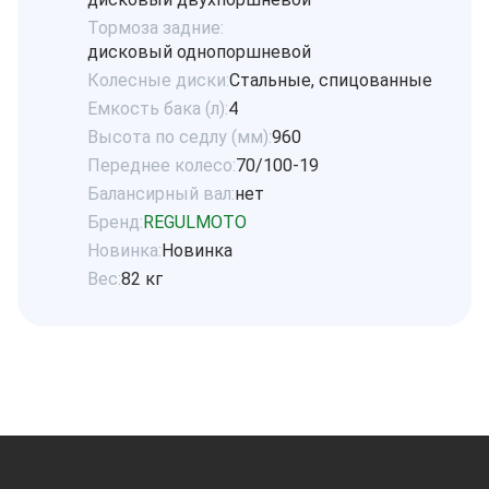
Тормоза задние:
дисковый однопоршневой
Колесные диски:
Стальные, спицованные
Емкость бака (л):
4
Высота по седлу (мм):
960
Переднее колесо:
70/100-19
Балансирный вал:
нет
Бренд:
REGULMOTO
Новинка:
Новинка
Вес:
82 кг