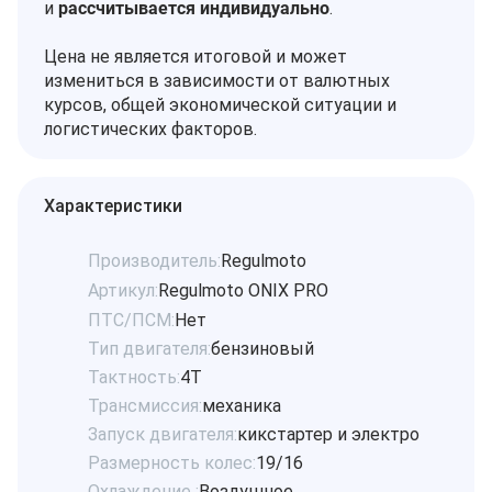
и
рассчитывается индивидуально
.
Цена не является итоговой и может
измениться в зависимости от валютных
курсов, общей экономической ситуации и
логистических факторов.
Характеристики
Производитель:
Regulmoto
Артикул:
Regulmoto ONIX PRO
ПТС/ПСМ:
Нет
Тип двигателя:
бензиновый
Тактность:
4Т
Трансмиссия:
механика
Запуск двигателя:
кикстартер и электро
Размерность колес:
19/16
Охлаждение :
Воздушное