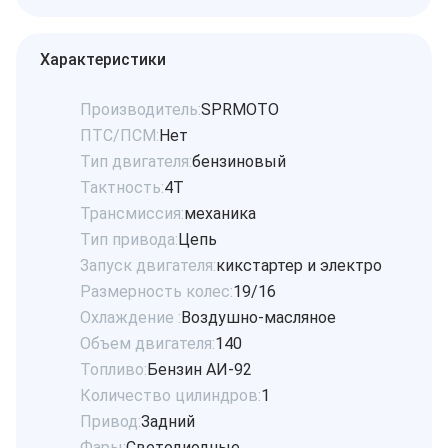
Характеристики
Производитель:
SPRMOTO
ПТС/ПСМ:
Нет
Тип двигателя:
бензиновый
Тактность:
4Т
Трансмиссия:
механика
Тип привода:
Цепь
Запуск двигателя:
кикстартер и электро
Размерность колес:
19/16
Охлаждение :
Воздушно-масляное
Объем двигателя:
140
Топливо:
Бензин АИ-92
Количество цилиндров:
1
Привод:
Задний
Фары:
Светодиодные