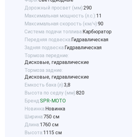
Дорожный просвет (мм):
290
Максимальная мощность (л.с.):
11
Максимальная скорость (км/ч):
90
Система подачи топлива:
Карбюратор
Передняя подвеска:
Гидравлическая
Задняя подвеска:
Гидравлическая
Тормоза передние:
Дисковые, гидравлические
Тормоза задние:
Дисковые, гидравлические
Емкость бака (л):
3,8
Высота по седлу (мм):
820
Бренд:
SPR-MOTO
Новинка:
Новинка
Ширина:
750 см
Длина:
1760 см
Высота:
1115 см