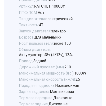
Артикул:
RATCHET 1000Вт
ПТС/ПСМ:
Нет
Тип двигателя:
электрический
Тактность:
4Т
Запуск двигателя:
электро
Возраст:
Для маленьких
Рост пользователя:
ниже 150
Объем двигателя:
Аккумулятор: 48v (4*12v), 12Ач
Привод:
Задний
Дорожный просвет (мм):
210
Максимальная мощность (л.с.):
1000W
Максимальная скорость (км/ч):
25
Передняя подвеска:
Независимая
Задняя подвеска:
Маятниковая
Тормоза передние:
Дисковые
Тормоза задние:
Дисковые