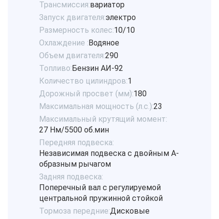
Трансмиссия:
вариатор
Запуск двигателя:
электро
Размерность колес:
10/10
Охлаждение :
Водяное
Объем двигателя:
290
Топливо:
Бензин АИ-92
Количество цилиндров:
1
Дорожный просвет (мм):
180
Максимальная мощность (л.с.):
23
Максимальный крутящий момент:
27 Hм/5500 об.мин
Передняя подвеска:
Независимая подвеска с двойным А-
образным рычагом
Задняя подвеска:
Поперечный вал с регулируемой
центральной пружинной стойкой
Тормоза передние:
Дисковые