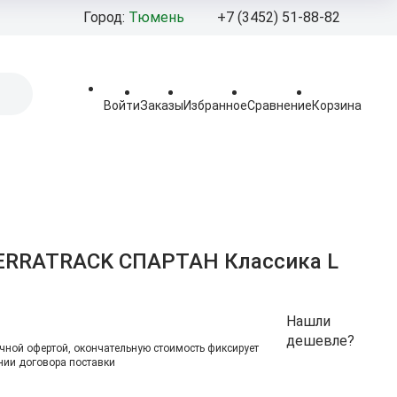
Город:
Тюмень
+7 (3452) 51-88-82
+7 (3452) 92‒
+7 (908) 877-
Войти
Заказы
Избранное
Сравнение
Корзина
Pro-100moto@mail
Пн - Пт: 10:00 - 19:
Сб - Вс 10:00 - 18:0
Тюменская област
г.Тюмень,
ул.Березняковская,
ERRATRACK СПАРТАН Классика L
стр.2.
Нашли
дешевле?
чной офертой, окончательную стоимоcть фиксирует
ии договора поставки