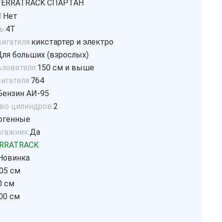
TERRATRACK СПАРТАН
:
Нет
ь:
4Т
игателя:
кикстартер и электро
Для больших (взрослых)
ьзователя:
150 см и выше
игателя:
764
Бензин АИ-95
во цилиндров:
2
огенные
агажник:
Да
RRATRACK
Новинка
05 см
0 см
00 см