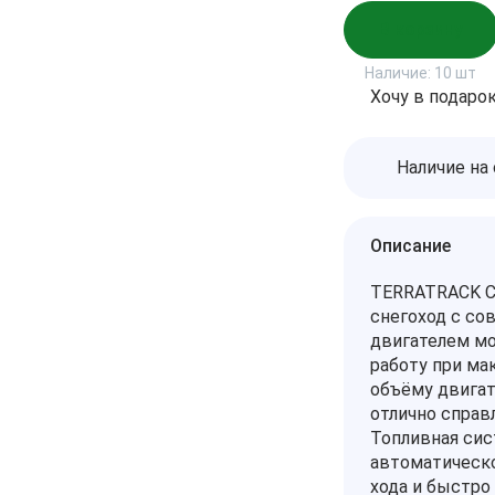
В корзину
Наличие:
10 шт
Хочу в подаро
Наличие на
Описание
TERRATRACK С
снегоход с с
двигателем мо
работу при ма
объёму двигат
отлично справ
Топливная сис
автоматическо
хода и быстро