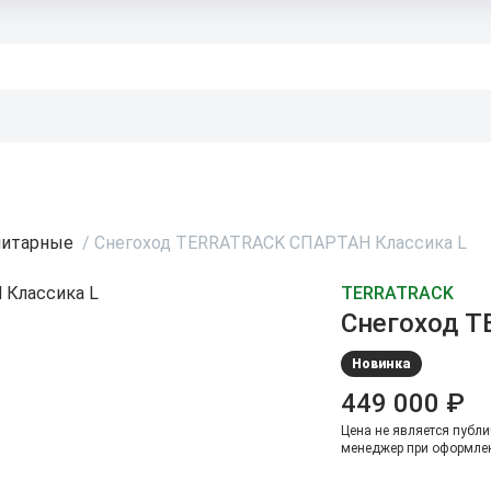
литарные
/
Снегоход TERRATRACK СПАРТАН Классика L
TERRATRACK
Снегоход T
Новинка
449 000 ₽
Цена не является публи
менеджер при оформлен