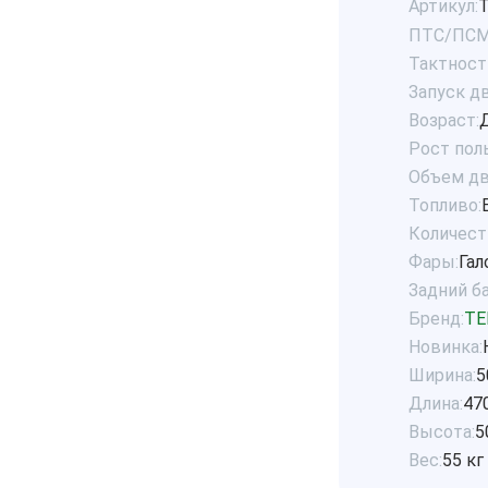
Артикул:
ПТС/ПСМ
Тактност
Запуск дв
Возраст:
Рост пол
Объем дв
Топливо:
Количест
Фары:
Гал
Задний б
Бренд:
TE
Новинка:
Ширина:
5
Длина:
47
Высота:
5
Вес:
55 кг