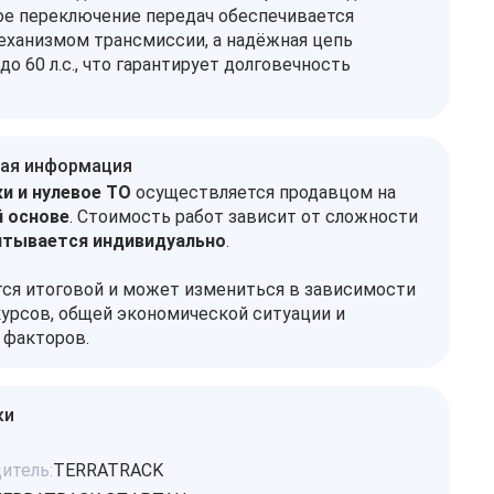
ое переключение передач обеспечивается
ханизмом трансмиссии, а надёжная цепь
о 60 л.с., что гарантирует долговечность
ая информация
и и нулевое ТО
осуществляется продавцом на
 основе
. Стоимость работ зависит от сложности
итывается индивидуально
.
тся итоговой и может измениться в зависимости
урсов, общей экономической ситуации и
 факторов.
ки
итель:
TERRATRACK