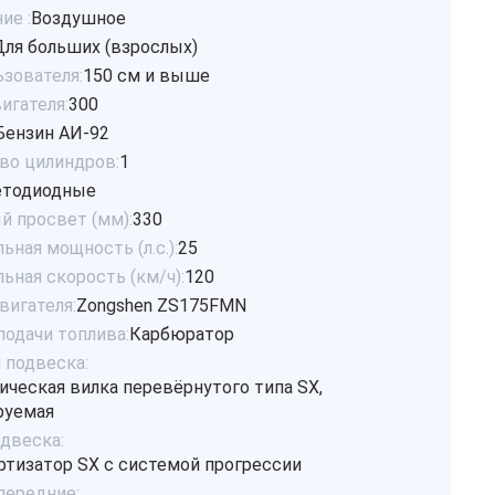
ие :
Воздушное
Для больших (взрослых)
ьзователя:
150 см и выше
игателя:
300
Бензин АИ-92
во цилиндров:
1
етодиодные
 просвет (мм):
330
ная мощность (л.с.):
25
ьная скорость (км/ч):
120
вигателя:
Zongshen ZS175FMN
подачи топлива:
Карбюратор
 подвеска:
ическая вилка перевёрнутого типа SX,
руемая
одвеска:
тизатор SX с системой прогрессии
передние: