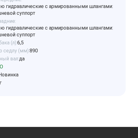
ю гидравлические с армированными шлангами:
невой суппорт
задние:
ю гидравлические с армированными шлангами:
невой суппорт
ака (л):
6,5
 седлу (мм):
890
ный вал:
да
O
Новинка
г