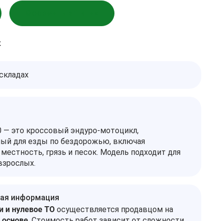
Оформить в 1 клик
к
 складах
 — это кроссовый эндуро-мотоцикл,
ый для езды по бездорожью, включая
местность, грязь и песок. Модель подходит для
взрослых.
ая информация
и и нулевое ТО
осуществляется продавцом на
 основе
. Стоимость работ зависит от сложности