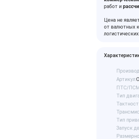
работ и
рассч
Цена не являе
от валютных к
логистических
Характеристи
Производ
Артикул:
O
ПТС/ПСМ
Тип двига
Тактност
Трансмис
Тип прив
Запуск дв
Размерно