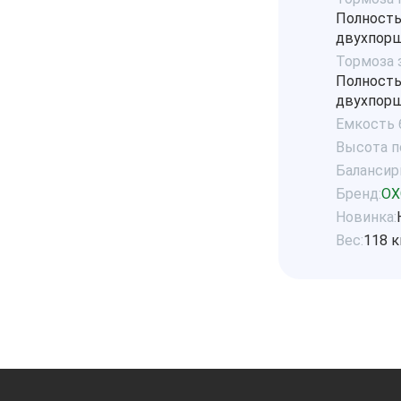
Полность
двухпорш
Тормоза 
Полность
двухпорш
Емкость б
Высота по
Балансир
Бренд:
OX
Новинка:
Вес:
118 к