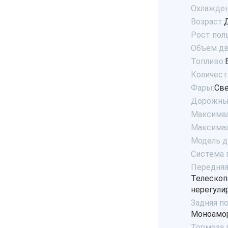
Охлажден
Возраст:
Рост пол
Объем дв
Топливо:
Количест
Фары:
Св
Дорожный
Максималь
Максимал
Модель д
Система 
Передняя
Телескоп
нерегули
Задняя п
Моноамор
Тормоза 