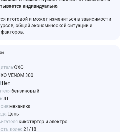
итывается индивидуально
.
тся итоговой и может измениться в зависимости
урсов, общей экономической ситуации и
 факторов.
ки
итель:
OXO
XO VENOM 300
:
Нет
теля:
бензиновый
ь:
4Т
сия:
механика
ода:
Цепь
игателя:
кикстартер и электро
сть колес:
21/18