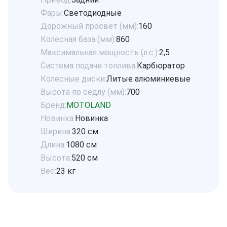
Фары:
Светодиодные
Дорожный просвет (мм):
160
Колесная база (мм):
860
Максимальная мощность (л.с.):
2,5
Система подачи топлива:
Карбюратор
Колесные диски:
Литые алюминиевые
Высота по седлу (мм):
700
Бренд:
MOTOLAND
Новинка:
Новинка
Ширина:
320 см
Длина:
1080 см
Высота:
520 см
Вес:
23 кг