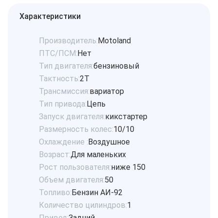
Характеристики
Производитель:
Motoland
ПТС/ПСМ:
Нет
Тип двигателя:
бензиновый
Тактность:
2Т
Трансмиссия:
вариатор
Тип привода:
Цепь
Запуск двигателя:
кикстартер
Размерность колес:
10/10
Охлаждение :
Воздушное
Возраст:
Для маленьких
Рост пользователя:
ниже 150
Объем двигателя:
50
Топливо:
Бензин АИ-92
Количество цилиндров:
1
Привод:
Задний