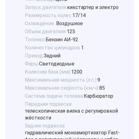
Запуск двигателя:
кикстартер и электро
Размерность колес:
17/14
Охлаждение :
Воздушное
Объем двигателя:
125
Топливо:
Бензин АИ-92
Количество цилиндров:
1
Привод:
Задний
Фары:
Светодиодные
Колесная база (мм):
1200
Максимальная мощность (л.с.):
9
Максимальная скорость (км/ч):
85
Система подачи топлива:
Карбюратор
Передняя подвеска:
телескопическая вилка с регулировкой
жёсткости
Задняя подвеска:
гидравлический моноамортизатор Fast-