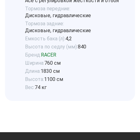
Ace с регулировкой жёсткости и отбоя
Тормоза передние:
Дисковые, гидравлические
Тормоза задние:
Дисковые, гидравлические
Емкость бака (л):
4,2
Высота по седлу (мм):
840
Бренд:
RACER
Ширина:
760 см
Длина:
1830 см
Высота:
1100 см
Вес:
74 кг